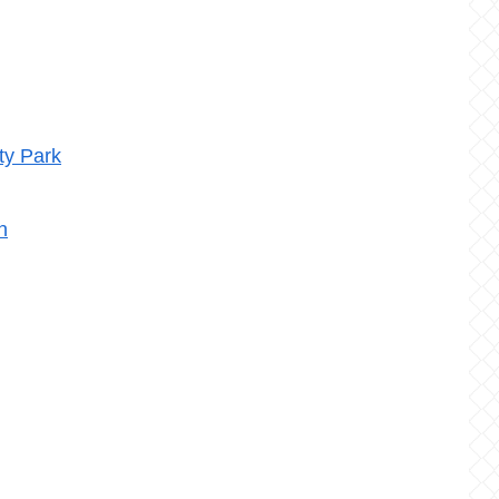
ty Park
n