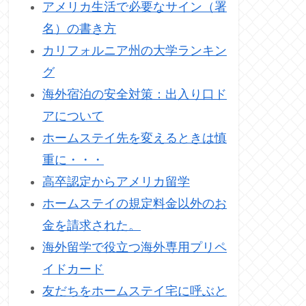
アメリカ生活で必要なサイン（署
名）の書き方
カリフォルニア州の大学ランキン
グ
海外宿泊の安全対策：出入り口ド
アについて
ホームステイ先を変えるときは慎
重に・・・
高卒認定からアメリカ留学
ホームステイの規定料金以外のお
金を請求された。
海外留学で役立つ海外専用プリペ
イドカード
友だちをホームステイ宅に呼ぶと