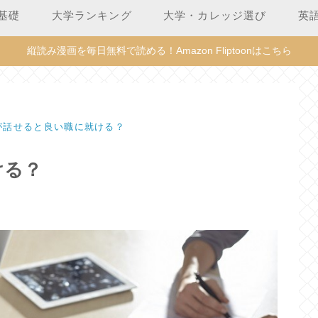
基礎
大学ランキング
大学・カレッジ選び
英
縦読み漫画を毎日無料で読める！Amazon Fliptoonはこちら
が話せると良い職に就ける？
ける？