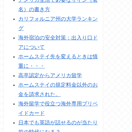
アメリカ生活で必要なサイン（署
名）の書き方
カリフォルニア州の大学ランキン
グ
海外宿泊の安全対策：出入り口ド
アについて
ホームステイ先を変えるときは慎
重に・・・
高卒認定からアメリカ留学
ホームステイの規定料金以外のお
金を請求された。
海外留学で役立つ海外専用プリペ
イドカード
日本でも英語が話せるのが当たり