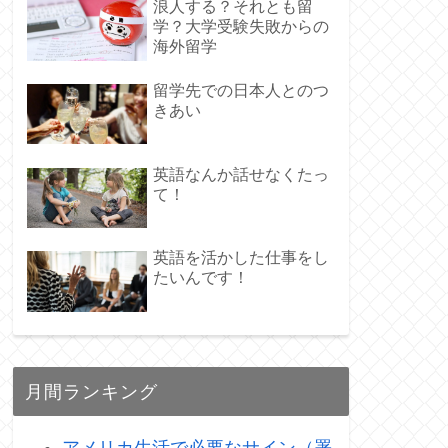
浪人する？それとも留
学？大学受験失敗からの
海外留学
留学先での日本人とのつ
きあい
英語なんか話せなくたっ
て！
英語を活かした仕事をし
たいんです！
月間ランキング