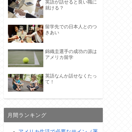
英語が話せると良い職に
就ける？
留学先での日本人とのつ
きあい
錦織圭選手の成功の源は
アメリカ留学
英語なんか話せなくたっ
て！
月間ランキング
アメリカ生活で必要なサイン（署