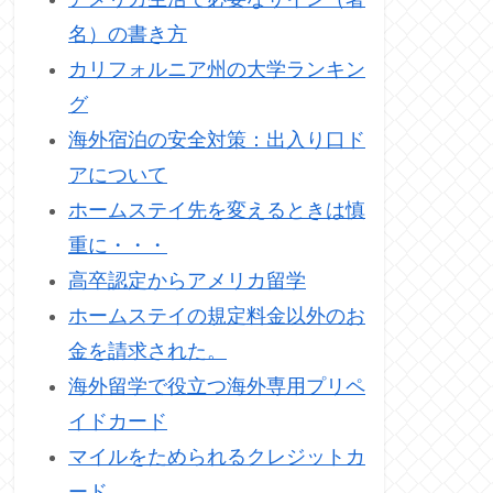
名）の書き方
カリフォルニア州の大学ランキン
グ
海外宿泊の安全対策：出入り口ド
アについて
ホームステイ先を変えるときは慎
重に・・・
高卒認定からアメリカ留学
ホームステイの規定料金以外のお
金を請求された。
海外留学で役立つ海外専用プリペ
イドカード
マイルをためられるクレジットカ
ード