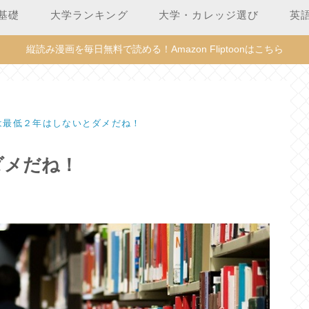
基礎
大学ランキング
大学・カレッジ選び
英
縦読み漫画を毎日無料で読める！Amazon Fliptoonはこちら
は最低２年はしないとダメだね！
ダメだね！