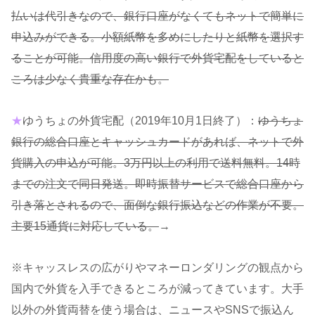
払いは代引きなので、銀行口座がなくてもネットで簡単に
申込みができる。小額紙幣を多めにしたりと紙幣を選択す
ることが可能。信用度の高い銀行で外貨宅配をしていると
ころは少なく貴重な存在かも。
★
ゆうちょの外貨宅配（2019年10月1日終了）：
ゆうちょ
銀行の総合口座とキャッシュカードがあれば、ネットで外
貨購入の申込が可能。3万円以上の利用で送料無料。14時
までの注文で同日発送。即時振替サービスで総合口座から
引き落とされるので、面倒な銀行振込などの作業が不要。
主要15通貨に対応している。
→
※キャッスレスの広がりやマネーロンダリングの観点から
国内で外貨を入手できるところが減ってきています。大手
以外の外貨両替を使う場合は、ニュースやSNSで振込ん