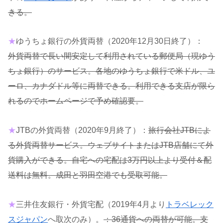
きる。
★
ゆうちょ銀行の外貨両替（2020年12月30日終了）：
外貨両替で長い間安定して利用されている郵便局（現ゆう
ちょ銀行）のサービス。各地のゆうちょ銀行で米ドル、ユ
ーロ、カナダドル等に両替できる。利用できる支店が限ら
れるのでホームページで予め確認要。
★
JTBの外貨両替（2020年9月終了）：
旅行会社JTBによ
る外貨両替サービス。ウェブサイトまたはJTB店舗にて外
貨購入ができる。自宅への宅配は3万円以上より受付＆配
送料は無料。成田と羽田空港でも受取可能。
★
三井住友銀行・外貨宅配（2019年4月より
トラベレック
スジャパン
へ取次のみ）。
：36通貨への両替が可能。支