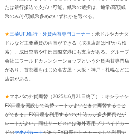
たは銀行振込で支払い可能。紙幣の選択は、通常/高額紙
幣のみ/小額紙幣多めのいずれかを選べる。
★
三菱UFJ銀行・外貨両替専門コーナー
：米ドルやカナダ
ドルなど主要通貨の両替ができる（取扱店舗はHPから検
索）。成田空港や中部国際空港にも支店がある。グループ
会社にワールドカレンシーショップという外貨両替専門店
があり、首都圏をはじめ名古屋・大阪・神戸・札幌などに
店舗がある。
★
マネパの外貨両替（2025年6月21日終了）：
オンライン
FX口座を開設して為替レートがよいときに両替すること
ができる。FX口座を利用するので申込みが多少面倒だが
レートがよい。同社サービスには海外専用プリペイドカー
ドの
マネパカード
がありFX口座からチャージして利用で