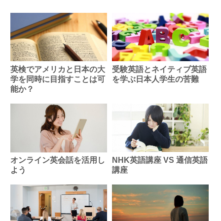
受験英語とネイティブ英語
英検でアメリカと日本の大
を学ぶ日本人学生の苦難
学を同時に目指すことは可
能か？
NHK英語講座 VS 通信英語
オンライン英会話を活用し
講座
よう