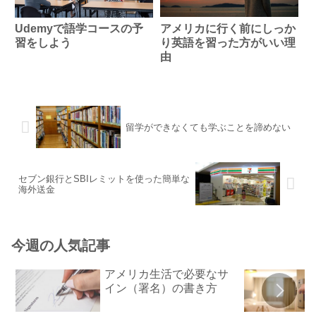
アメリカに行く前にしっか
Udemyで語学コースの予
り英語を習った方がいい理
習をしよう
由
留学ができなくても学ぶことを諦めない
セブン銀行とSBIレミットを使った簡単な
海外送金
今週の人気記事
アメリカ生活で必要なサ
イン（署名）の書き方